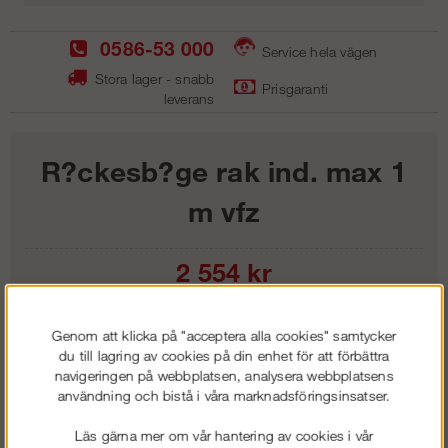
0586-53 000
Service hela vägen
Stora lager - snabb
Prisgaranti
leverans
R?ckesb?ge rak ind. max 1
m vfz
2 554
kr
Lägg i kundvagnen
Genom att klicka på "acceptera alla cookies" samtycker
du till lagring av cookies på din enhet för att förbättra
navigeringen på webbplatsen, analysera webbplatsens
användning och bistå i våra marknadsföringsinsatser.
Frakt:
Klass 1 - 99 kr ex moms
Läs gärna mer om vår hantering av cookies i vår