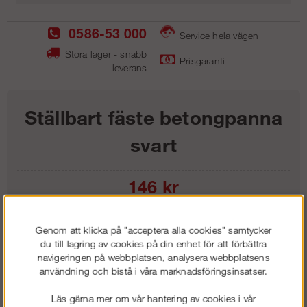
0586-53 000
Service hela vägen
Stora lager - snabb
Prisgaranti
leverans
Ställbart fäste betongpanna
svart
146
kr
Lägg i kundvagnen
Genom att klicka på "acceptera alla cookies" samtycker
du till lagring av cookies på din enhet för att förbättra
navigeringen på webbplatsen, analysera webbplatsens
användning och bistå i våra marknadsföringsinsatser.
Frakt:
Klass 1 - 99 kr ex moms
Läs gärna mer om vår hantering av cookies i vår