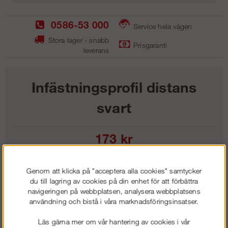
0586-53 000
Service hela vägen
Stora lager - snabb
Prisgaranti
leverans
Infästningsprofil distans
svart
173
kr
Lägg i kundvagnen
Genom att klicka på "acceptera alla cookies" samtycker
du till lagring av cookies på din enhet för att förbättra
navigeringen på webbplatsen, analysera webbplatsens
användning och bistå i våra marknadsföringsinsatser.
Frakt:
Klass 1 - 99 kr ex moms
Läs gärna mer om vår hantering av cookies i vår