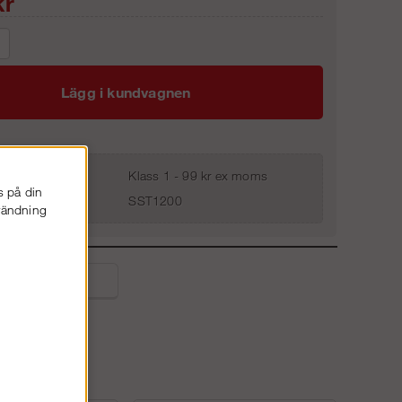
r
Lägg i kundvagnen
Klass 1 - 99 kr ex moms
s på din
SST1200
nvändning
liga frågor