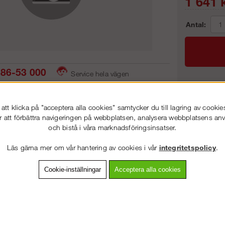
1 641
k
Antal:
86-53 000
Service hela vägen
 snabb leverans
Prisgaranti
Frakt:
tt klicka på "acceptera alla cookies" samtycker du till lagring av cookie
Artnr:
r att förbättra navigeringen på webbplatsen, analysera webbplatsens a
och bistå i våra marknadsföringsinsatser.
VÄLKOMMEN TILL
STEGPROFFSEN.SE
Läs gärna mer om vår hantering av cookies i vår
integritetspolicy
.
VÄNLIGEN VÄLJ PRIVAT ELLER FÖRETAG NEDAN.
vning
Detaljerad info
Van
Cookie-inställningar
Acceptera alla cookies
Andra köpte även
PRIVAT INKL. MOMS