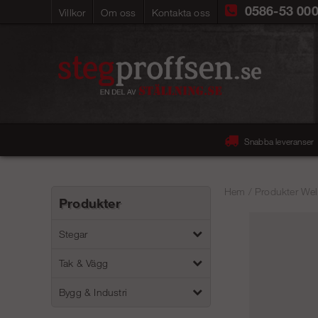
0586-53 00
Villkor
Om oss
Kontakta oss
Snabba leveranser
Hem
/
Produkter Wel
Produkter
Stegar
Tak & Vägg
Bygg & Industri