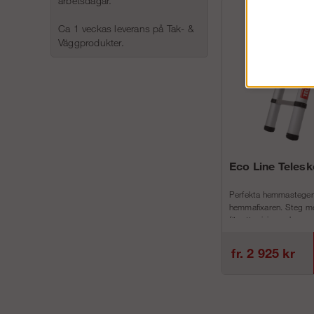
arbetsdagar.
Ca 1 veckas leverans på Tak- &
Väggprodukter.
Eco Line Teles
Perfekta hemmastegen
hemmafixaren. Steg me
för att minimera h...
fr. 2 925 kr