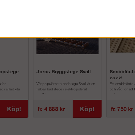
FÖRETAG EXKL. MOMS
kopstege
Joros Bryggstege Svall
Snabbfäste
pack)
 för
Vår populäraste badstege Svall är en
Ett snabbfäste 
d räfflad yta
fällbar badstege i elektropolerat
och Våg för att
rostfri...
och m...
Köp!
Köp!
fr. 4 888 kr
fr. 750 kr