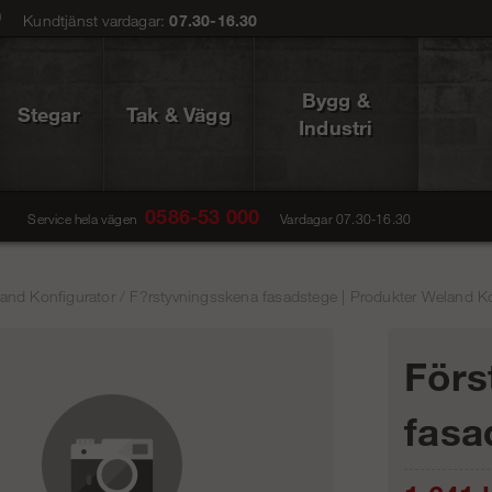
0
Kundtjänst vardagar:
07.30-16.30
Bygg &
Stegar
Tak & Vägg
Industri
0586-53 000
Service hela vägen
Vardagar 07.30-16.30
and Konfigurator
/
F?rstyvningsskena fasadstege | Produkter Weland Ko
Förs
fasa