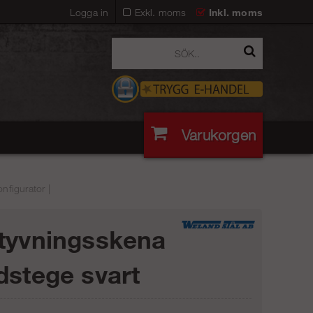
Logga in
Exkl. moms
Inkl. moms
Varukorgen
nfigurator |
tyvningsskena
dstege svart