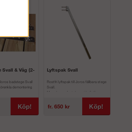
 Svall & Våg (2-
Lyftspak Svall
Joros badstege Svall
Rostfri lyftspak till Joros fällbara stege
 förenkla demontering
Svall.
Man skruvar fast denna i befintliga
inf...
Köp!
Köp!
fr. 650 kr