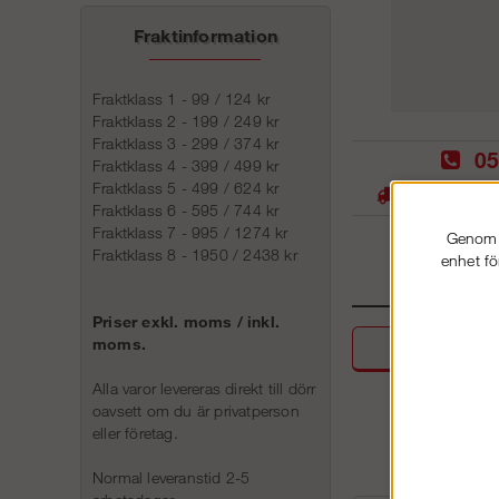
Fraktinformation
Fraktklass 1 - 99 / 124 kr
Fraktklass 2 - 199 / 249 kr
Fraktklass 3 - 299 / 374 kr
05
Fraktklass 4 - 399 / 499 kr
Fraktklass 5 - 499 / 624 kr
Stora lager -
Fraktklass 6 - 595 / 744 kr
Fraktklass 7 - 995 / 1274 kr
Genom a
Fraktklass 8 - 1950 / 2438 kr
enhet fö
Priser exkl. moms / inkl.
moms.
Beskri
Alla varor levereras direkt till dörr
oavsett om du är privatperson
eller företag.
Normal leveranstid 2-5