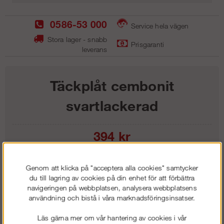
0586-53 000
Service hela vägen
Stora lager - snabb
Prisgaranti
leverans
Täckplåt cembonit
svartlackerad
394
kr
Lägg i kundvagnen
Genom att klicka på "acceptera alla cookies" samtycker
du till lagring av cookies på din enhet för att förbättra
navigeringen på webbplatsen, analysera webbplatsens
användning och bistå i våra marknadsföringsinsatser.
Frakt:
Klass 1 - 99 kr ex moms
Läs gärna mer om vår hantering av cookies i vår