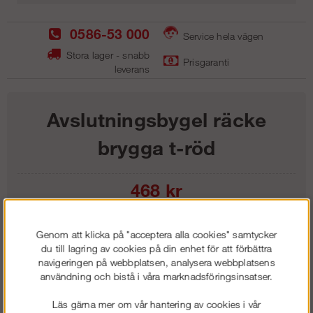
0586-53 000
Service hela vägen
Stora lager - snabb
Prisgaranti
leverans
Avslutningsbygel räcke
brygga t-röd
468
kr
Lägg i kundvagnen
Genom att klicka på "acceptera alla cookies" samtycker
du till lagring av cookies på din enhet för att förbättra
navigeringen på webbplatsen, analysera webbplatsens
användning och bistå i våra marknadsföringsinsatser.
Frakt:
Klass 1 - 99 kr ex moms
Läs gärna mer om vår hantering av cookies i vår