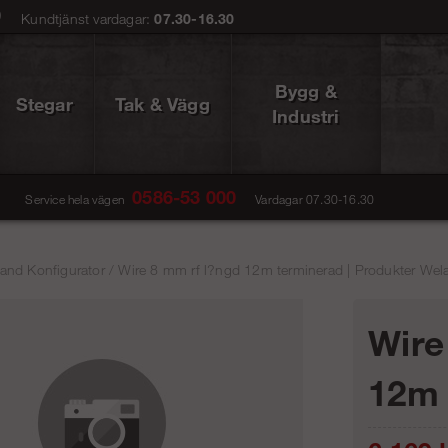
0
Kundtjänst vardagar:
07.30-16.30
Bygg &
Stegar
Tak & Vägg
Industri
0586-53 000
Service hela vägen
Vardagar 07.30-16.30
and Konfigurator
/
Wire 8 mm rf l?ngd 12m terminerad | Produkter Wel
Wire
12m 