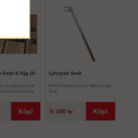
 Svall & Våg (2-
Lyftspak Svall
Joros badstege Svall
Rostfri lyftspak till Joros fällbara stege
 förenkla demontering
Svall.
Man skruvar fast denna i befintliga
inf...
Köp!
Köp!
fr. 650 kr