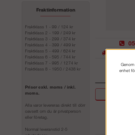
Fraktinformation
Fraktklass 1 - 99 / 124 kr
Fraktklass 2 - 199 / 249 kr
Fraktklass 3 - 299 / 374 kr
05
Fraktklass 4 - 399 / 499 kr
Fraktklass 5 - 499 / 624 kr
Stora lager -
Fraktklass 6 - 595 / 744 kr
Fraktklass 7 - 995 / 1274 kr
Genom a
Fraktklass 8 - 1950 / 2438 kr
enhet fö
Priser exkl. moms / inkl.
moms.
Beskri
Alla varor levereras direkt till dörr
oavsett om du är privatperson
eller företag.
Normal leveranstid 2-5