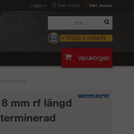
Logga in
Exkl. moms
Inkl. moms
Varukorgen
and Konfigurat
 8 mm rf längd
terminerad