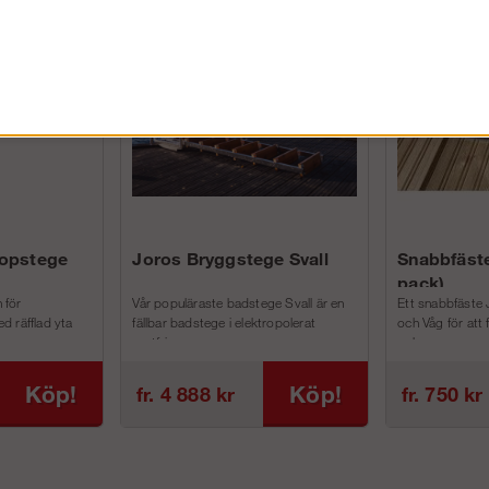
FÖRETAG EXKL. MOMS
kopstege
Joros Bryggstege Svall
Snabbfäste
pack)
 för
Vår populäraste badstege Svall är en
Ett snabbfäste 
d räfflad yta
fällbar badstege i elektropolerat
och Våg för att
rostfri...
och m...
Köp!
Köp!
fr. 4 888 kr
fr. 750 kr