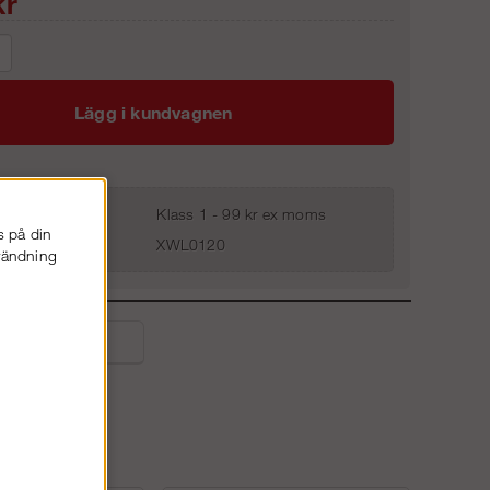
r
Lägg i kundvagnen
Klass 1 - 99 kr ex moms
s på din
XWL0120
nvändning
liga frågor