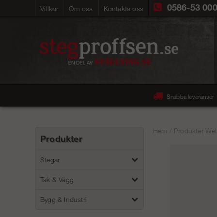
0586-53 00
Villkor
Om oss
Kontakta oss
Snabba leveranser
Hem
/
Produkter Wel
Produkter
Stegar
Tak & Vägg
Bygg & Industri