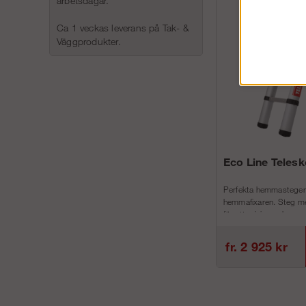
arbetsdagar.
Ca 1 veckas leverans på Tak- &
Väggprodukter.
Eco Line Teles
Perfekta hemmastegen
hemmafixaren. Steg me
för att minimera h...
fr. 2 925 kr