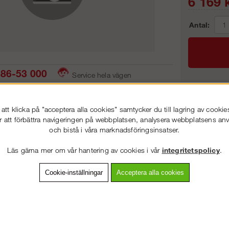
6 169
k
Antal:
86-53 000
Service hela vägen
 snabb leverans
Prisgaranti
Frakt:
tt klicka på "acceptera alla cookies" samtycker du till lagring av cookie
Artnr:
r att förbättra navigeringen på webbplatsen, analysera webbplatsens a
och bistå i våra marknadsföringsinsatser.
VÄLKOMMEN TILL
STEGPROFFSEN.SE
Läs gärna mer om vår hantering av cookies i vår
integritetspolicy
.
VÄNLIGEN VÄLJ PRIVAT ELLER FÖRETAG NEDAN.
vning
Detaljerad info
Van
Cookie-inställningar
Acceptera alla cookies
Andra köpte även
PRIVAT INKL. MOMS